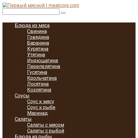
Перейти
к
Поиск:
контенту
Блюда из мяса
Свинина
Говядина
Баранина
Курятина
Утятина
Индюшатина
Перепелятина
Гусятина
Крольчатина
Лосятина
Козлятина
Соусы
Соус к мясу
Соус к рыбе
Маринад
Салаты
Салаты с мясом
Салаты с рыбой
Блюда из рыбы