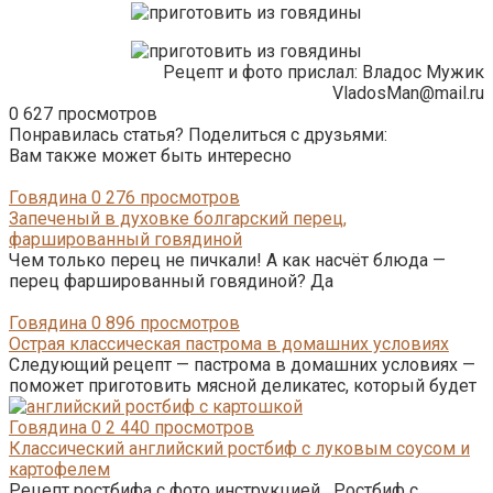
Рецепт и фото прислал: Владос Мужик
VladosMan@mail.ru
0
627 просмотров
Понравилась статья? Поделиться с друзьями:
Вам также может быть интересно
Говядина
0
276 просмотров
Запеченый в духовке болгарский перец,
фаршированный говядиной
Чем только перец не пичкали! А как насчёт блюда —
перец фаршированный говядиной? Да
Говядина
0
896 просмотров
Острая классическая пастрома в домашних условиях
Следующий рецепт — пастрома в домашних условиях —
поможет приготовить мясной деликатес, который будет
Говядина
0
2 440 просмотров
Классический английский ростбиф с луковым соусом и
картофелем
Рецепт ростбифа с фото инструкцией Ростбиф с