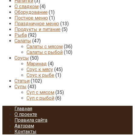
Напитки
(3)
О сладком
(4)
Оборудование
(1)
Постное меню
(1)
Праздничное меню
(13)
Продукты и питание
(5)
Рыба
(92)
Салаты
(47)
Салаты с мясом
(36)
Салаты с рыбой
(10)
Соусы
(50)
Маринад
(4)
Соус к мясу
(45)
Соус к рыбе
(1)
Статьи
(102)
Супы
(43)
Суп с мясом
(35)
Суп с рыбой
(6)
Главная
О проекте
Правила сайта
Авторам
Контакты