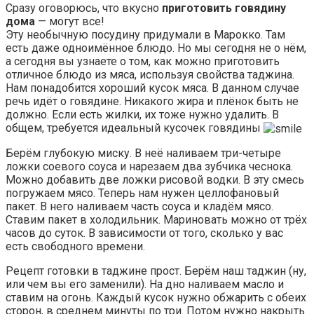
Сразу оговорюсь, что вкусно
приготовить говядину
дома
— могут все!
Эту необычную посудину придумали в Марокко. Там
есть даже одноимённое блюдо. Но мы сегодня не о нём,
а сегодня вы узнаете о том, как можно приготовить
отличное блюдо из мяса, используя свойства таджина.
Нам понадобится хороший кусок мяса. В данном случае
речь идёт о говядине. Никакого жира и плёнок быть не
должно. Если есть жилки, их тоже нужно удалить. В
общем, требуется идеальный кусочек говядины
Берём глубокую миску. В неё наливаем три-четыре
ложки соевого соуса и нарезаем два зубчика чеснока.
Можно добавить две ложки рисовой водки. В эту смесь
погружаем мясо. Теперь нам нужен целлофановый
пакет. В него наливаем часть соуса и кладём мясо.
Ставим пакет в холодильник. Мариновать можно от трёх
часов до суток. В зависимости от того, сколько у вас
есть свободного времени.
Рецепт готовки в таджине прост. Берём наш таджин (ну,
или чем вы его заменили). На дно наливаем масло и
ставим на огонь. Каждый кусок нужно обжарить с обеих
сторон, в среднем минуты по три. Потом нужно накрыть