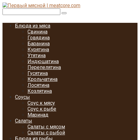
Перейти
к
Поиск:
контенту
Блюда из мяса
Свинина
Говядина
Баранина
Курятина
Утятина
Индюшатина
Перепелятина
Гусятина
Крольчатина
Лосятина
Козлятина
Соусы
Соус к мясу
Соус к рыбе
Маринад
Салаты
Салаты с мясом
Салаты с рыбой
Блюда из рыбы