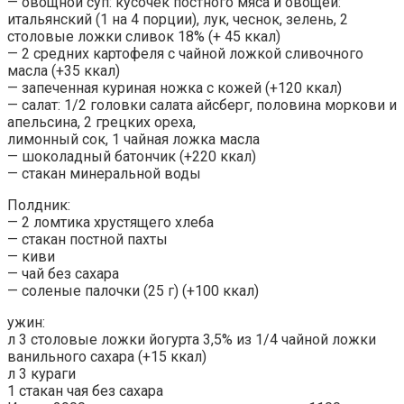
— овощной суп: кусочек постного мяса и овощей:
итальянский (1 на 4 порции), лук, чеснок, зелень, 2
столовые ложки сливок 18% (+ 45 ккал)
— 2 средних картофеля с чайной ложкой сливочного
масла (+35 ккал)
— запеченная куриная ножка с кожей (+120 ккал)
— салат: 1/2 головки салата айсберг, половина моркови и
апельсина, 2 грецких ореха,
лимонный сок, 1 чайная ложка масла
— шоколадный батончик (+220 ккал)
— стакан минеральной воды
Полдник:
— 2 ломтика хрустящего хлеба
— стакан постной пахты
— киви
— чай без сахара
— соленые палочки (25 г) (+100 ккал)
ужин:
л 3 столовые ложки йогурта 3,5% из 1/4 чайной ложки
ванильного сахара (+15 ккал)
л 3 кураги
1 стакан чая без сахара