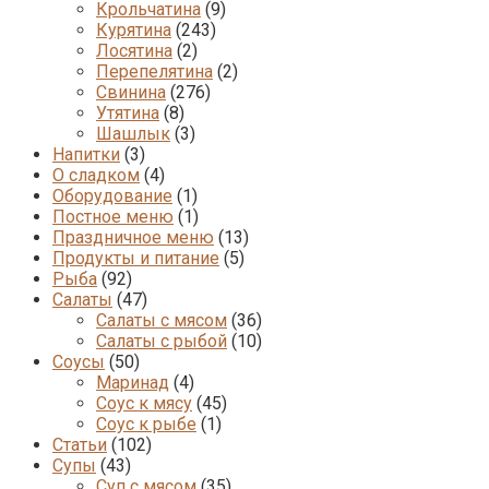
Крольчатина
(9)
Курятина
(243)
Лосятина
(2)
Перепелятина
(2)
Свинина
(276)
Утятина
(8)
Шашлык
(3)
Напитки
(3)
О сладком
(4)
Оборудование
(1)
Постное меню
(1)
Праздничное меню
(13)
Продукты и питание
(5)
Рыба
(92)
Салаты
(47)
Салаты с мясом
(36)
Салаты с рыбой
(10)
Соусы
(50)
Маринад
(4)
Соус к мясу
(45)
Соус к рыбе
(1)
Статьи
(102)
Супы
(43)
Суп с мясом
(35)