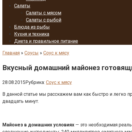
Салаты
Салаты с мясом
Салаты с рыбой
Блюда из рыбы
Кухня и техника
Диета и правильное питание
Главная
»
Соусы
»
Соус к мясу
Вкусный домашний майонез готовящи
28.08.2015
Рубрика:
Соус к мясу
В данной статье мы расскажем вам как быстро и легко п
двадцать минут.
Майонез в домашних условиях
— это необходимая реаль
следующие ингредиенты: 240 миллилитров салатного масл