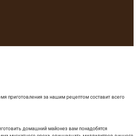
емя приготовления за нашим рецептом составит всего
риготовить домашний майонез вам понадобятся
амма мускатного ореха, одиннадцать миллилитров винного