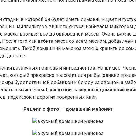
й стадии, в которой он будет иметь лимонный цвет и густ
рец и 6 миллилитров винного уксуса. Взбиваем миксером 
о масла, взбивая все до однородной массы. Очень важно д
я. После того как взбита масса со всем маслом, добавляем
ремешать. Такой домашний майонез можно хранить до семи
здо дольше.
ения различных приправ и ингредиентов. Например: Чесно
омат, который прекрасно подходит для рыбы, оливки прида
 сыра будет отличной добавкой к блюду из овощей, а май
мешать с майонезом.
Приготовить вкусный домашний май
сов, подсказок и дорогих поваренных книг.
Рецепт с фото — домашний майонез