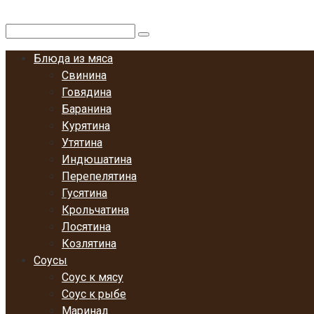
Перейти
к
Поиск:
контенту
Блюда из мяса
Свинина
Говядина
Баранина
Курятина
Утятина
Индюшатина
Перепелятина
Гусятина
Крольчатина
Лосятина
Козлятина
Соусы
Соус к мясу
Соус к рыбе
Маринад