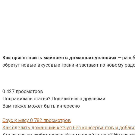
Как приготовить майонез в домашних условиях
— разоб
обретут новые вкусовые грани и заставят по новому ра
0
427 просмотров
Понравилась статья? Поделиться с друзьями:
Вам также может быть интересно
Соус к мясу
0
782 просмотров
Как сделать домашний кетчуп без консервантов и добав
Кто из нас не любит вкусный домашний кетчуп? Но зачем 