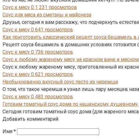
Соус к мясу
0
1 231 просмотров
Соус для мяса из сметаны и майонеза
Друзья, сегодня я вам расскажу, что подчеркнуть естест
Соус к мясу
0
641 просмотров
Как приготовить классический рецепт соуса бешамель в
Рецепт соуса бешамель в домашних условиях готовится о
Соус к мясу
0
736 просмотров
Соус к любому жареному мясу на красном вине и мясном
Соус к любому жареному мясу, приготовленный из красно
Соус к мясу
0
621 просмотров
Необыкновенно вкусный соус песто из черемши
О том, что такое черемша я узнал лишь пару месяцев наз
Соус к мясу
0
483 просмотров
Готовим томатный соус дома по нашенскому душевному
Сегодня готовим томатный соус дома (для жареного мяса,
Добавить комментарий
Имя
*