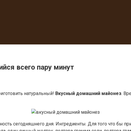
йся всего пару минут
риготовить натуральный!
Вкусный домашний майонез
. Вр
ность сегодняшнего дня. Ингредиенты. Для того что бы п
а, один яичный желток, полтора грамма соли, полтора гр