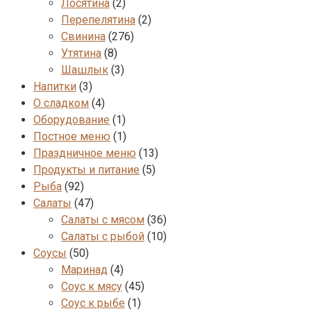
Лосятина
(2)
Перепелятина
(2)
Свинина
(276)
Утятина
(8)
Шашлык
(3)
Напитки
(3)
О сладком
(4)
Оборудование
(1)
Постное меню
(1)
Праздничное меню
(13)
Продукты и питание
(5)
Рыба
(92)
Салаты
(47)
Салаты с мясом
(36)
Салаты с рыбой
(10)
Соусы
(50)
Маринад
(4)
Соус к мясу
(45)
Соус к рыбе
(1)