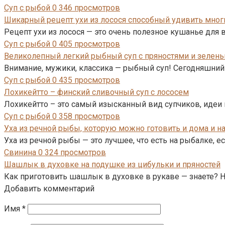
Суп с рыбой
0
346 просмотров
Шикарный рецепт ухи из лосося способный удивить мног
Рецепт ухи из лосося — это очень полезное кушанье для в
Суп с рыбой
0
405 просмотров
Великолепный легкий рыбный суп с пряностями и зелен
Внимание, мужики, классика — рыбный суп! Сегодняшний 
Суп с рыбой
0
435 просмотров
Лохикейтто – финский сливочный суп с лососем
Лохикейтто – это самый изысканный вид супчиков, иде
Суп с рыбой
0
358 просмотров
Уха из речной рыбы, которую можно готовить и дома и н
Уха из речной рыбы — это лучшее, что есть на рыбалке, ес
Свинина
0
324 просмотров
Шашлык в духовке на подушке из цибульки и пряностей
Как приготовить шашлык в духовке в рукаве — знаете? Н
Добавить комментарий
Имя
*