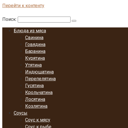
Перейти к контенту
Поиск:
Блюда из мяса
Свинина
Говядина
Баранина
Курятина
Утятина
Индюшатина
Перепелятина
Гусятина
Крольчатина
Лосятина
Козлятина
Соусы
Соус к мясу
Соус к рыбе