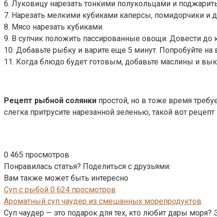
6. Луковицу нарезать тонкими полукольцами и поджарить
7. Нарезать мелкими кубиками каперсы, помидорчики и д
8. Мясо нарезать кубиками.
9. В супчик положить пассированные овощи. Довести до к
10. Добавьте рыбку и варите еще 5 минут. Попробуйте на 
11. Когда блюдо будет готовым, добавьте маслины и вык
Рецепт рыбной солянки
простой, но в тоже время требуе
слегка притрусите нарезанной зеленью, такой вот рецепт
0
465 просмотров
Понравилась статья? Поделиться с друзьями:
Вам также может быть интересно
Суп с рыбой
0
624 просмотров
Ароматный суп чаудер из смешанных морепродуктов
Суп чаудер — это подарок для тех, кто любит дары моря? 