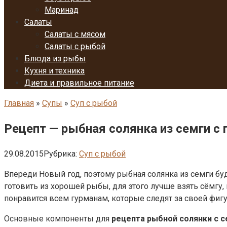
Маринад
Салаты
Салаты с мясом
Салаты с рыбой
Блюда из рыбы
Кухня и техника
Диета и правильное питание
Главная
»
Супы
»
Суп с рыбой
Рецепт — рыбная солянка из семги с
29.08.2015
Рубрика:
Суп с рыбой
Впереди Новый год, поэтому рыбная солянка из семги бу
готовить из хорошей рыбы, для этого лучше взять сёмгу,
понравится всем гурманам, которые следят за своей фиг
Основные компоненты для
рецепта рыбной солянки с 