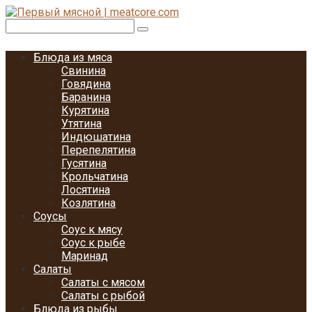
Перейти
к
Поиск:
контенту
Блюда из мяса
Свинина
Говядина
Баранина
Курятина
Утятина
Индюшатина
Перепелятина
Гусятина
Крольчатина
Лосятина
Козлятина
Соусы
Соус к мясу
Соус к рыбе
Маринад
Салаты
Салаты с мясом
Салаты с рыбой
Блюда из рыбы