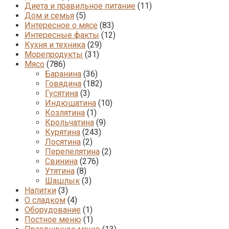
Диета и правильное питание
(11)
Дом и семья
(5)
Интересное о мясе
(83)
Интересные факты
(12)
Кухня и техника
(29)
Морепродукты
(31)
Мясо
(786)
Баранина
(36)
Говядина
(182)
Гусятина
(3)
Индюшатина
(10)
Козлятина
(1)
Крольчатина
(9)
Курятина
(243)
Лосятина
(2)
Перепелятина
(2)
Свинина
(276)
Утятина
(8)
Шашлык
(3)
Напитки
(3)
О сладком
(4)
Оборудование
(1)
Постное меню
(1)