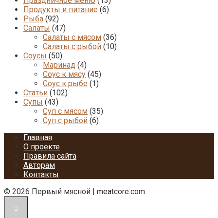
Праздничное меню
(13)
Продукты и питание
(6)
Рыба
(92)
Салаты
(47)
Салаты с мясом
(36)
Салаты с рыбой
(10)
Соусы
(50)
Маринад
(4)
Соус к мясу
(45)
Соус к рыбе
(1)
Статьи
(102)
Супы
(43)
Суп с мясом
(35)
Суп с рыбой
(6)
Главная
О проекте
Правила сайта
Авторам
Контакты
© 2026 Первый мясной | meatcore.com