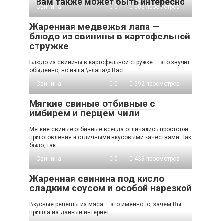
Вам также может быть интересно
Свинина
0
606 просмотров
Жаренная медвежья лапа —
блюдо из свинины в картофельной
стружке
Блюдо из свинины в картофельной стружке — это звучит
обыденно, но наша \»лапа\» Вас
Свинина
0
592 просмотров
Мягкие свиные отбивные с
имбирем и перцем чили
Мягкие свиные отбивные всегда отличались простотой
приготовления и отличными вкусовыми качествами. Так
было, так
Свинина
0
439 просмотров
Жаренная свинина под кисло
сладким соусом и особой нарезкой
Вкусные рецепты из мяса — это именно то, зачем Вы
пришла на данный интернет