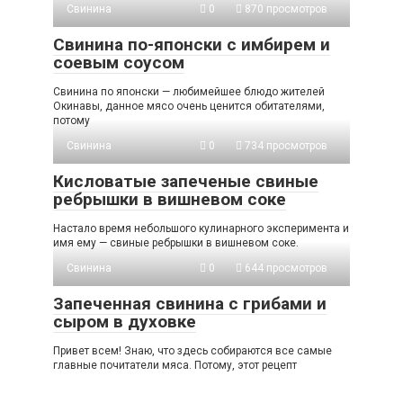
Свинина
0
870 просмотров
Свинина по-японски с имбирем и
соевым соусом
Свинина по японски — любимейшее блюдо жителей
Окинавы, данное мясо очень ценится обитателями,
потому
Свинина
0
734 просмотров
Кисловатые запеченые свиные
ребрышки в вишневом соке
Настало время небольшого кулинарного эксперимента и
имя ему — свиные ребрышки в вишневом соке.
Свинина
0
644 просмотров
Запеченная свинина с грибами и
сыром в духовке
Привет всем! Знаю, что здесь собираются все самые
главные почитатели мяса. Потому, этот рецепт