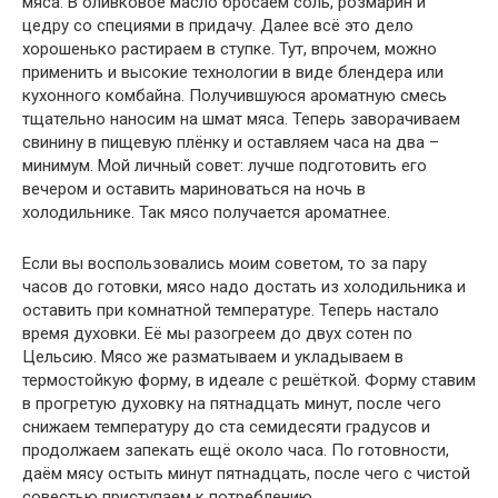
мяса. В оливковое масло бросаем соль, розмарин и
цедру со специями в придачу. Далее всё это дело
хорошенько растираем в ступке. Тут, впрочем, можно
применить и высокие технологии в виде блендера или
кухонного комбайна. Получившуюся ароматную смесь
тщательно наносим на шмат мяса. Теперь заворачиваем
свинину в пищевую плёнку и оставляем часа на два –
минимум. Мой личный совет: лучше подготовить его
вечером и оставить мариноваться на ночь в
холодильнике. Так мясо получается ароматнее.
Если вы воспользовались моим советом, то за пару
часов до готовки, мясо надо достать из холодильника и
оставить при комнатной температуре. Теперь настало
время духовки. Её мы разогреем до двух сотен по
Цельсию. Мясо же разматываем и укладываем в
термостойкую форму, в идеале с решёткой. Форму ставим
в прогретую духовку на пятнадцать минут, после чего
снижаем температуру до ста семидесяти градусов и
продолжаем запекать ещё около часа. По готовности,
даём мясу остыть минут пятнадцать, после чего с чистой
совестью приступаем к потреблению.